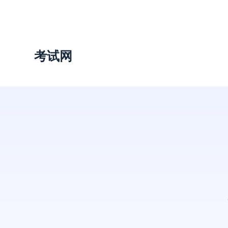
跳
过
内
容
考试网